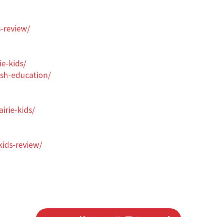
s-review/
ie-kids/
ish-education/
irie-kids/
kids-review/