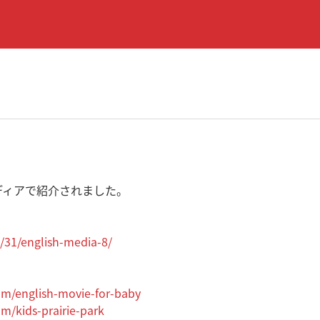
ディアで紹介されました。
/31/english-media-8/
com/english-movie-for-baby
om/kids-prairie-park