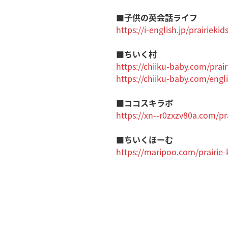
■子供の英会話ライフ
https://i-english.jp/prairiekid
■ちいく村
https://chiiku-baby.com/prair
https://chiiku-baby.com/engl
■ココスキラボ
https://xn--r0zxzv80a.com/pra
■ちいくほーむ
https://maripoo.com/prairie-